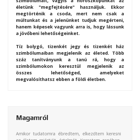
szimbólumait, vagyis a horoszkópunkat az
életünk "megfejtésére" használjuk. Ekkor
megtörténik a csoda, mert nem csak a
múltunkat és a jelenünket tudjuk megérteni,
hanem képesek vagyunk arra is, hogy lássunk
a jövőbeni lehetőségeinket.
Tíz bolygó, tizenkét jegy és tizenkét ház
szimbólumaiban megjelenik az életed. Több
száz tanítványunk a tanú rá, hogy a
szimbólumokon keresztül megjelenik az
összes lehetőséged, amelyeket
megvalósíthatsz ebben a földi életben.
Magamról
Amikor tudatomra ébredtem, elkezdtem keresni