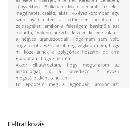
az életem miértjét, értelmét. Kerestem zenében,
könyvekben, Bibliában. Majd bedarált az élet:
megélhetés, család, lakás... 45 éves koromban, egy
szép nyári estén a kertünkben locsoltam a
zöldségeket, amikor a feleségem barátnője azt
mondta, "Vilikém, neked is kezdeni kellene valamit
a négyes uránuszoddal!" Fogalmam sem volt,
hogy miről beszél, arról meg végképp nem, hogy
mi köze annak a bolygónak hozzám, de arra
gondoltam, hogy kiderítem.
Akkor elhatároztam, hogy megtanulom az
asztrológiát, s a következő 4 évben
megszállottként tanultam.
Én lepődtem meg a legjobban, amikor azt
tapasztaltam, hogy működik. Hogy
a
horoszkópban tényleg ott van az életem az
utolsó hajszálamig
, sőt a prognózisokon
keresztül a jövőt is láthatom. Akkor eljutottam
oda, hogy
tovább kell adnom másoknak ezt a
Feliratkozás
kincset. Az asztrológia által kell segítenem
minden embernek
, hogy egyre többen
találhassák meg boldogságukat.