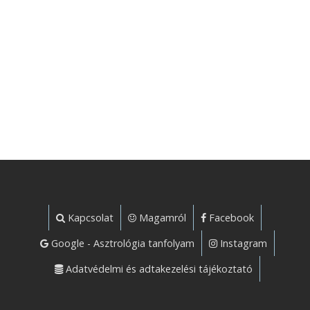
horoszkópunkkal (a Valódi Önmagunkkal)
karöltve, a lehetőségeinket kihasználva
tudjunk élni.
Kapcsolat
Magamról
Facebook
Google - Asztrológia tanfolyam
Instagram
Adatvédelmi és adtakezelési tájékoztató