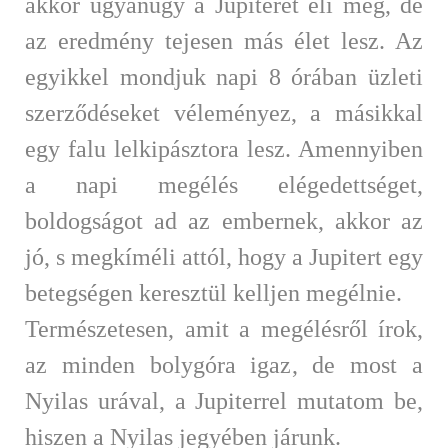
akkor ugyanúgy a Jupiterét éli meg, de
az eredmény tejesen más élet lesz. Az
egyikkel mondjuk napi 8 órában üzleti
szerződéseket véleményez, a másikkal
egy falu lelkipásztora lesz. Amennyiben
a napi megélés elégedettséget,
boldogságot ad az embernek, akkor az
jó, s megkíméli attól, hogy a Jupitert egy
betegségen keresztül kelljen megélnie.
Természetesen, amit a megélésről írok,
az minden bolygóra igaz, de most a
Nyilas urával, a Jupiterrel mutatom be,
hiszen a Nyilas jegyében járunk.