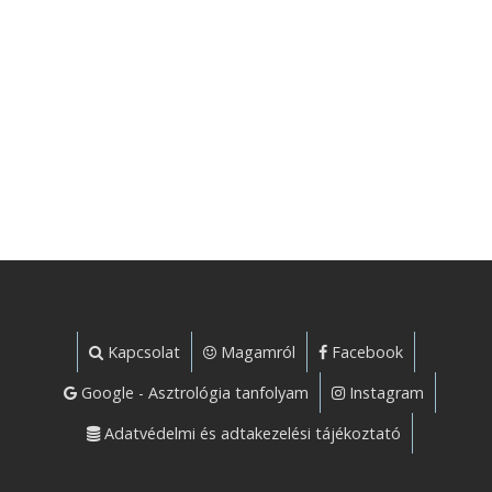
Kapcsolat
Magamról
Facebook
Google - Asztrológia tanfolyam
Instagram
Adatvédelmi és adtakezelési tájékoztató