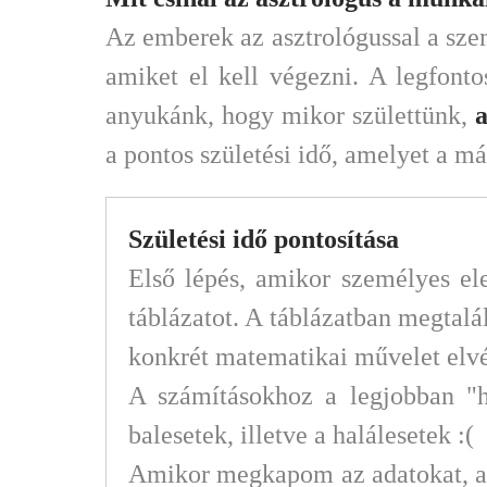
Az emberek az asztrológussal a sz
amiket el kell végezni. A legfonto
anyukánk, hogy mikor születtünk,
a
a pontos születési idő, amelyet a 
Születési idő pontosítása
Első lépés, amikor személyes el
táblázatot. A táblázatban megtalá
konkrét matematikai művelet elv
A számításokhoz a legjobban "h
balesetek, illetve a halálesetek :(
Amikor megkapom az adatokat, ak