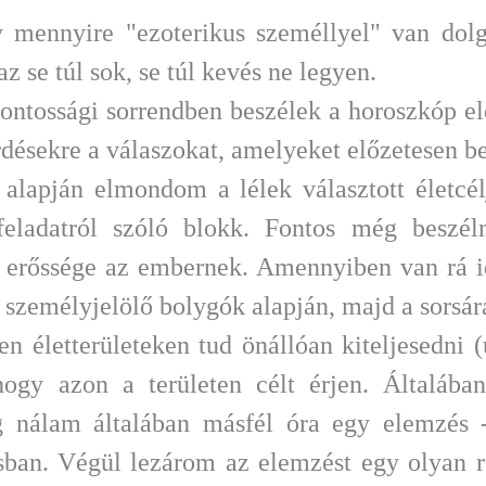
 mennyire "ezoterikus személlyel" van dolg
az se túl sok, se túl kevés ne legyen.
 fontossági sorrendben beszélek a horoszkóp e
désekre a válaszokat, amelyeket előzetesen be
alapján elmondom a lélek választott életcél
feladatról szóló blokk. Fontos még beszél
z erőssége az embernek. Amennyiben van rá i
 személyjelölő bolygók alapján, majd a sorsár
 életterületeken tud önállóan kiteljesedni (
ogy azon a területen célt érjen. Általába
dig nálam általában másfél óra egy elemzés
ban. Végül lezárom az elemzést egy olyan rés