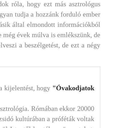
ok róla, hogy ezt más asztrológus
ogyan tudja a hozzánk forduló ember
ásik által elmondott információkból
kre még évek múlva is emlékszünk, de
lveszi a beszélgetést, de ezt a négy
 kijelentést, hogy
"Óvakodjatok
 asztrológia. Rómában ekkor 20000
zsidó kultúrában a próféták voltak