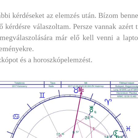
vábbi kérdéseket az elemzés után. Bízom benn
 kérdésre válaszoltam. Persze vannak azért 
egválaszolására már elő kell venni a laptop
seményekre.
zkópot és a horoszkópelemzést.