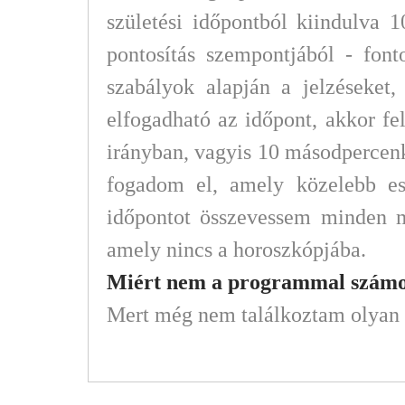
születési időpontból kiindulva 
pontosítás szempontjából - font
szabályok alapján a jelzéseket
elfogadható az időpont, akkor fe
irányban, vagyis 10 másodpercenkén
fogadom el, amely közelebb esi
időpontot összevessem minden m
amely nincs a horoszkópjába.
Miért nem a programmal számolt
Mert még nem találkoztam olyan pr