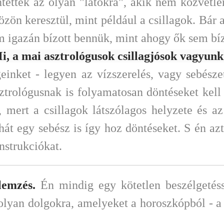
tettek az olyan "látókra", akik nem közvetlen
ön keresztül, mint például a csillagok. Bár 
m igazán bízott bennük, mint ahogy ők sem bí
i, a mai asztrológusok csillagjósok vagyun
nket - legyen az vízszerelés, vagy sebésze
trológusnak is folyamatosan döntéseket kell 
, mert a csillagok látszólagos helyzete és 
át egy sebész is így hoz döntéseket. S én az
nstrukciókat.
lemzés.
Én mindig egy kötetlen beszélgetés
 olyan dolgokra, amelyeket a horoszkópból - a