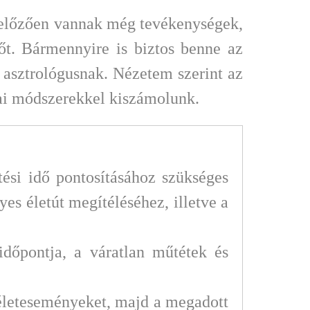
gelőzően vannak még tevékenységek,
dőt. Bármennyire is biztos benne az
asztrológusnak. Nézetem szerint az
kai módszerekkel kiszámolunk.
ési idő pontosításához szükséges
es életút megítéléséhez, illetve a
dőpontja, a váratlan műtétek és
életeseményeket, majd a megadott