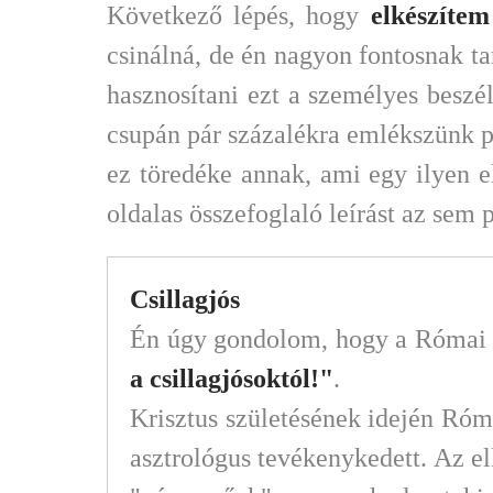
Következő lépés, hogy
elkészíte
csinálná, de én nagyon fontosnak t
hasznosítani ezt a személyes beszé
csupán pár százalékra emlékszünk pá
ez töredéke annak, ami egy ilyen el
oldalas összefoglaló leírást az sem p
Csillagjós
Én úgy gondolom, hogy a Római B
a csillagjósoktól!"
.
Krisztus születésének idején Róm
asztrológus tevékenykedett. Az el