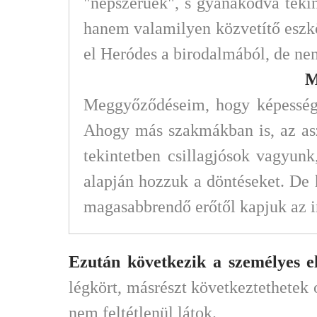
"népszerűek", s gyanakodva tekin
hanem valamilyen közvetítő eszköz
el Heródes a birodalmából, de ne
M
Meggyőződéseim, hogy képességei
Ahogy más szakmákban is, az asz
tekintetben csillagjósok vagyunk
alapján hozzuk a döntéseket. De h
magasabbrendő erőtől kapjuk az i
Ezután következik a személyes e
légkört, másrészt következtethetek
nem feltétlenül látok.