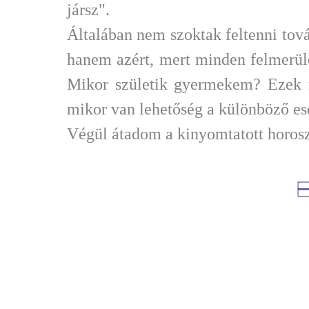
jársz".
Általában nem szoktak feltenni to
hanem azért, mert minden felmerülő
Mikor születik gyermekem? Ezek m
mikor van lehetőség a különböző e
Végül átadom a kinyomtatott horos