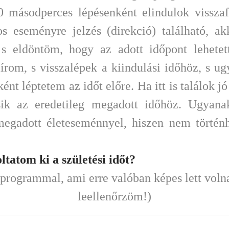
10 másodperces lépésenként elindulok vissz
os eseményre jelzés (direkció) található, a
, s eldöntöm, hogy az adott időpont lehetet
lírom, s visszalépek a kiindulási időhöz, s 
t léptetem az időt előre. Ha itt is találok jó 
k az eredetileg megadott időhöz. Ugyanak
egadott életeseménnyel, hiszen nem történ
atom ki a születési időt?
ogrammal, ami erre valóban képes lett volna. 
leellenőrzöm!)