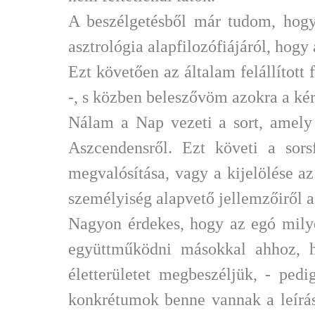
A beszélgetésből már tudom, hogy
asztrológia alapfilozófiájáról, hogy 
Ezt követően az általam felállított
-, s közben beleszővöm azokra a kér
Nálam a Nap vezeti a sort, amely 
Aszcendensről. Ezt követi a sors
megvalósítása, vagy a kijelölése a
személyiség alapvető jellemzőiről a
Nagyon érdekes, hogy az egó milyen
együttműködni másokkal ahhoz, h
életterületet megbeszéljük, - pe
konkrétumok benne vannak a leírás