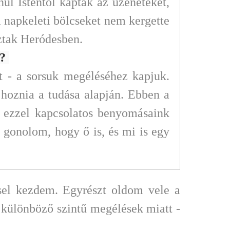
ül Istentől kapták az üzeneteket,
a napkeleti bölcseket nem kergette
ztak Heródesben.
k?
t - a sorsuk megéléséhez kapjuk.
hoznia a tudása alapján. Ebben a
az ezzel kapcsolatos benyomásaink
t gonolom, hogy ő is, és mi is egy
sel kezdem. Egyrészt oldom vele a
 különböző szintű megélések miatt -