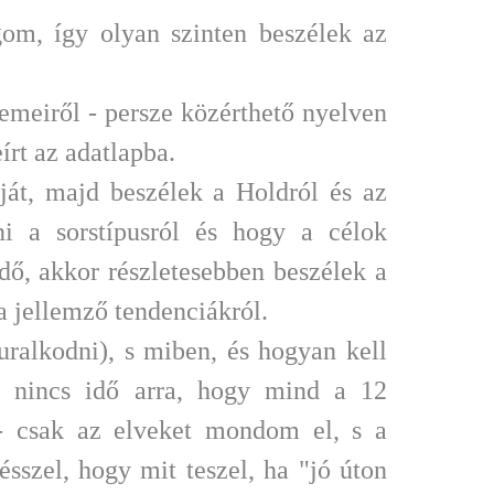
om, így olyan szinten beszélek az
lemeiről - persze közérthető nyelven
írt az adatlapba.
ját, majd beszélek a Holdról és az
ni a sorstípusról és hogy a célok
dő, akkor részletesebben beszélek a
a jellemző tendenciákról.
uralkodni), s miben, és hogyan kell
n nincs idő arra, hogy mind a 12
 - csak az elveket mondom el, s a
szel, hogy mit teszel, ha "jó úton