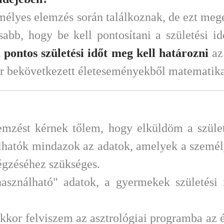
emélyes elemzés során találkoznak, de ezt me
sabb, hogy be kell pontosítani a születési i
 pontos születési időt meg kell határozni
az 
már bekövetkezett életeseményekből matemati
emzést kérnek tőlem, hogy elküldöm a szület
lhatók mindazok az adatok, amelyek a személy
égzéséhez szükséges.
asználható" adatok, a gyermekek születési i
kor felviszem az asztrológiai programba az 