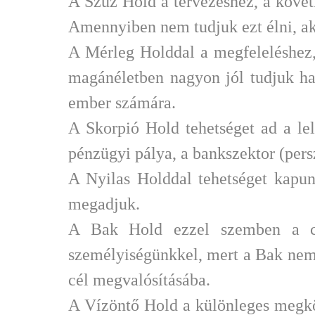
A Szűz Hold a tervezéshez, a követ
Amennyiben nem tudjuk ezt élni, ak
A Mérleg Holddal a megfeleléshez,
magánéletben nagyon jól tudjuk ha
ember számára.
A Skorpió Hold tehetséget ad a le
pénzügyi pálya, a bankszektor (per
A Nyilas Holddal tehetséget kapun
megadjuk.
A Bak Hold ezzel szemben a cél
személyiségünkkel, mert a Bak nem 
cél megvalósításába.
A Vízöntő Hold a különleges megköze