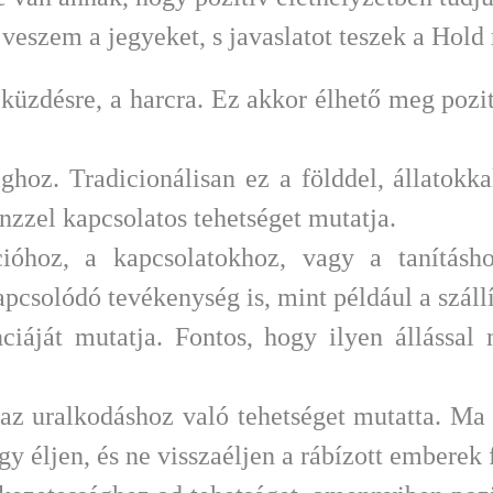
 veszem a jegyeket, s javaslatot teszek a Hold
küzdésre, a harcra. Ez akkor élhető meg pozit
oz. Tradicionálisan ez a földdel, állatokkal
zzel kapcsolatos tehetséget mutatja.
óhoz, a kapcsolatokhoz, vagy a tanításho
pcsolódó tevékenység is, mint például a szállí
áját mutatja. Fontos, hogy ilyen állással m
.
 uralkodáshoz való tehetséget mutatta. Ma 
gy éljen, és ne visszaéljen a rábízott emberek 