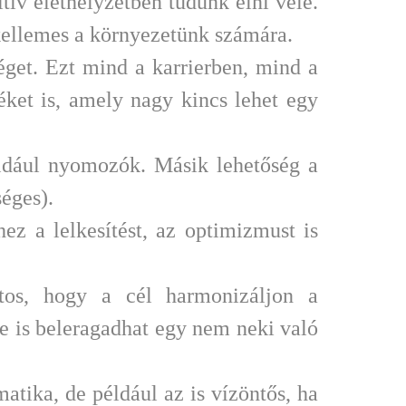
ív élethelyzetben tudunk élni vele.
kellemes a környezetünk számára.
get. Ezt mind a karrierben, mind a
ket is, amely nagy kincs lehet egy
éldául nyomozók. Másik lehetőség a
éges).
z a lelkesítést, az optimizmust is
tos, hogy a cél harmonizáljon a
e is beleragadhat egy nem neki való
atika, de például az is vízöntős, ha