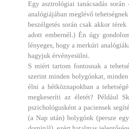
Egy asztrológiai tanácsadás során 
analógiájában meglévő tehetségnek
beszélgetés során csak akkor térek
adott embernél.) Én úgy gondolom
lényeges, hogy a merkúri analógiáka
hagyjuk érvényesülni.
S miért tartom fontosnak a tehet
szerint minden bolygónkat, minden
élni a hétköznapokban a tehetségé
megkeseríti az életét? Például S
pszichológusként a paciensek segít
(a Nap után) bolygónk (persze eg
dominál), ezért hatalmas jelentőség