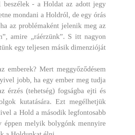
l beszélek - a Holdat az adott jegy
tne mondani a Holdról, de egy órás
, ha az problémaként jelenik meg az
”, amire „ráérzünk”. S itt nagyon
étünk egy teljesen másik dimenzióját
la az emberek? Mert meggyőződésem
yivel jobb, ha egy ember meg tudja
 érzés (tehetség) fogságba ejti és
olgok kutatására. Ezt megélhetjük
mivel a Hold a második legfontosabb
gy éppen melyik bolygónk mennyire
k a Holdunkat élni.