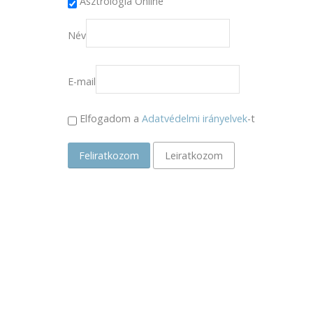
Asztrológia Online
Név
E-mail
Elfogadom a
Adatvédelmi irányelvek
-t
Feliratkozom
Leiratkozom