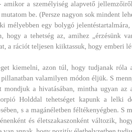
- amikor a személyiség alapvető jellemzőirő
 mutatom be. (Persze nagyon sok mindent lehe
 ki mélyebben egy bolygó jelentéstartalmára
, hogy a tehetség az, amihez „érzésünk van
t, a rációt teljesen kiiktassuk, hogy emberi l
séget kiemelni, azon túl, hogy tudjanak ró
 pillanatban valamilyen módon éljük. S menn
t mondjuk a hivatásában, mintha ugyan az az
korpió Holddal tehetséget kapunk a lelki d
ésében, s a magánéletben féltékenyégben. S 
yénenként és életszakaszonként változik, ho
e van annak, hogy pozitív élethelyzetben tudju