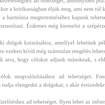
kezetességhez ad tehetséget, amennyiben pozit
kor a kritikusságban éljük meg, ami nem túl 
 a harmónia megteremtéséhez kapunk tehetsé
sznosítani. Érdemes még kiemelni a szépérzé
lki dolgok kutatásához, amellyel lehetünk p
sze ezeken kívül még számtalan megélés lehets
k arra, hogy célokat adjunk másoknak, s ehhe
ok megvalósításához ad tehetséget. Fon
tudja elengedni a dolgokat, s akár évtizedekr
lítéshez ad tehetséget. Ilyen lehet az inform