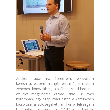
Amikor tudatomra ébredtem, elkezdtem
keresni az életem miértjét, értelmét. Kerestem
zenében, könyvekben, Bibliában. Majd bedarált
az élet: megélhetés, család, lakás... 45 éves
koromban, egy szép nyári estén a kertünkben
locsoltam a zöldségeket, amikor a feleségem
barátnője azt mondta, "Vilikém, neked is