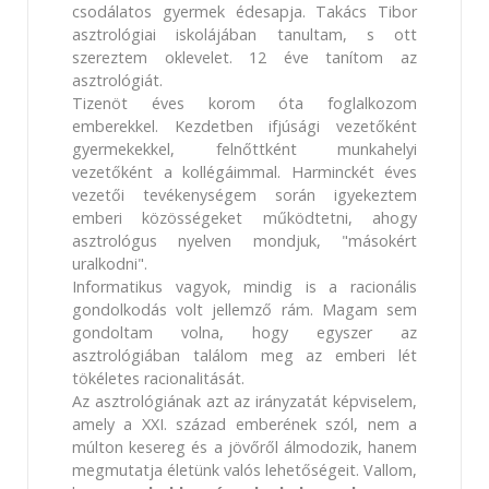
csodálatos gyermek édesapja. Takács Tibor
asztrológiai iskolájában tanultam, s ott
szereztem oklevelet. 12 éve tanítom az
asztrológiát.
Tizenöt éves korom óta foglalkozom
emberekkel. Kezdetben ifjúsági vezetőként
gyermekekkel, felnőttként munkahelyi
vezetőként a kollégáimmal. Harminckét éves
vezetői tevékenységem során igyekeztem
emberi közösségeket működtetni, ahogy
asztrológus nyelven mondjuk, "másokért
uralkodni".
Informatikus vagyok, mindig is a racionális
gondolkodás volt jellemző rám. Magam sem
gondoltam volna, hogy egyszer az
asztrológiában találom meg az emberi lét
tökéletes racionalitását.
Az asztrológiának azt az irányzatát képviselem,
amely a XXI. század emberének szól, nem a
múlton kesereg és a jövőről álmodozik, hanem
megmutatja életünk valós lehetőségeit. Vallom,