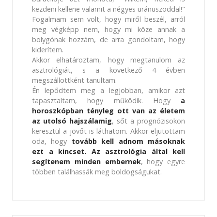
kezdeni kellene valamit a négyes uránuszoddal!"
Fogalmam sem volt, hogy miről beszél, arról
meg végképp nem, hogy mi köze annak a
bolygónak hozzám, de arra gondoltam, hogy
kiderítem.
Akkor elhatároztam, hogy megtanulom az
asztrológiát, s a következő 4 évben
megszállottként tanultam.
Én lepődtem meg a legjobban, amikor azt
tapasztaltam, hogy működik. Hogy
a
horoszkópban tényleg ott van az életem
az utolsó hajszálamig
, sőt a prognózisokon
keresztül a jövőt is láthatom. Akkor eljutottam
oda, hogy
tovább kell adnom másoknak
ezt a kincset. Az asztrológia által kell
segítenem minden embernek
, hogy egyre
többen találhassák meg boldogságukat.