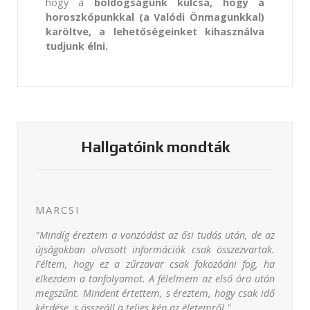
hogy a
boldogságunk kulcsa, hogy a
horoszkópunkkal (a Valódi Önmagunkkal)
karöltve, a lehetőségeinket kihasználva
tudjunk élni.
Hallgatóink mondták
MARCSI
"Mindíg éreztem a vonzódást az ősi tudás után, de az
újságokban olvasott információk csak összezvartak.
Féltem, hogy ez a zűrzavar csak fokozódni fog, ha
elkezdem a tanfolyamot. A félelmem az első óra után
megszűnt. Mindent értettem, s éreztem, hogy csak idő
kérdése, s összeáll a teljes kép az életemről."