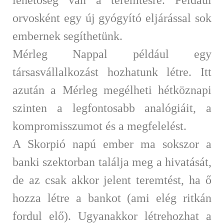
lehetőség van a teremtésre. Például
orvosként egy új gyógyító eljárással sok
embernek segíthetünk.
Mérleg Nappal például egy
társasvállalkozást hozhatunk létre. Itt
azután a Mérleg megélheti hétköznapi
szinten a legfontosabb analógiáit, a
kompromisszumot és a megfelelést.
A Skorpió napú ember ma sokszor a
banki szektorban találja meg a hivatását,
de az csak akkor jelent teremtést, ha ő
hozza létre a bankot (ami elég ritkán
fordul elő). Ugyanakkor létrehozhat a