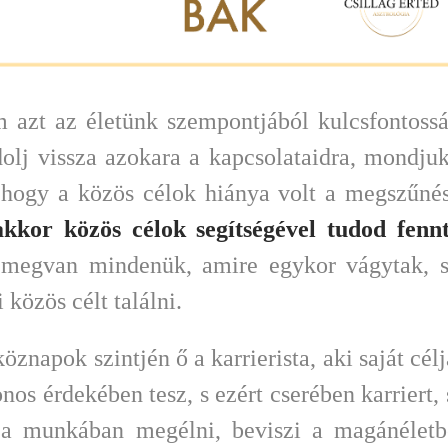
m azt az életünk szempontjából kulcsfontossá
lj vissza azokara a kapcsolataidra, mondjuk
 hogy a közös célok hiánya volt a megszűné
kkor közös célok segítségével tudod fennt
, megvan mindenük, amire egykor vágytak, s
közös célt találni.
znapok szintjén ő a karrierista, aki saját célja
nos érdekében tesz, s ezért cserében karriert
 a munkában megélni, beviszi a magánéletbe