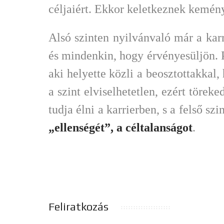
céljaiért. Ekkor keletkeznek kemény 
Alsó szinten nyilvánvaló már a karr
és mindenkin, hogy érvényesüljön. P
aki helyette közli a beosztottakka
a szint elviselhetetlen, ezért törek
tudja élni a karrierben, s a felső sz
„ellenségét”, a céltalanságot
.
Feliratkozás