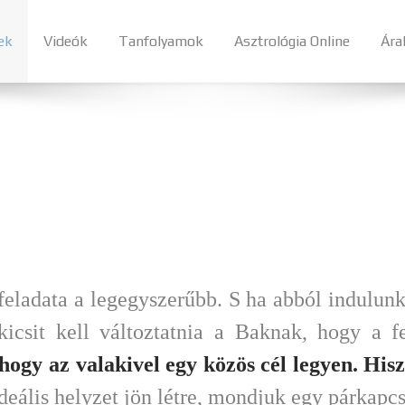
ek
Videók
Tanfolyamok
Asztrológia Online
Ára
eladata a legegyszerűbb. S ha abból indulunk
kicsit kell változtatnia a Baknak, hogy a fe
 hogy az valakivel egy közös cél legyen.
Hisz
ideális helyzet jön létre, mondjuk egy párkapc