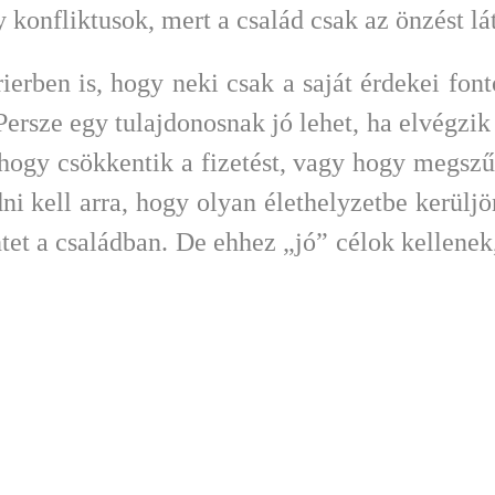
konfliktusok, mert a család csak az önzést lát
ierben is, hogy neki csak a saját érdekei fon
ersze egy tulajdonosnak jó lehet, ha elvégzik
l, hogy csökkentik a fizetést, vagy hogy megs
edni kell arra, hogy olyan élethelyzetbe kerül
intet a családban. De ehhez „jó” célok kellenek