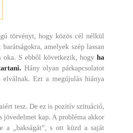
gú törvényt, hogy közös cél nélkül
 barátságokra, amelyek szép lassan
s oka. S ebből következik, hogy
ha
artani.
Hány olyan párkapcsolatot
 elválnak. Ezt a megújulás hiánya
iért tesz. De ez is pozitív szituáció,
, s jövedelmet kap. A probléma akkor
 a „bakságát”, s ott küzd a saját